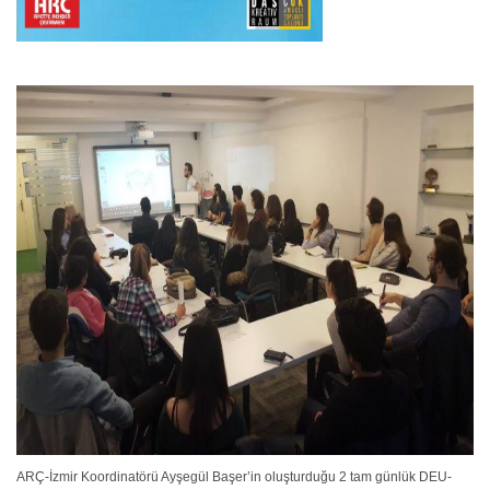
ARÇ-İzmir Koordinatörü Ayşegül Başer’in oluşturduğu 2 tam günlük DEU-