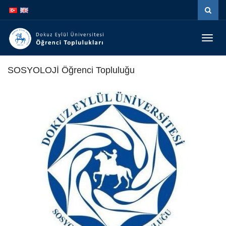
Menüy
Geç
SOSYOLOJİ Öğrenci Topluluğu