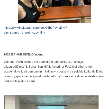
https://www.instagram.com/reel/C6b0PgvIM9N/?
utm_source=ig_web_copy_link
2023 BAHAR ŞENLİĞİ’nden:
Veteriner Fakültesinde yer alan diğer topluluklarla ortaklaşa
düzenlediğimiz “1. Bahar Şenliği” ile Veteriner Fakültesi öğrencileri,
akademik ve idari personelinin katılımıyla coşkulu bir şekilde kutlandı. Daha
iyilerini yapabilmemiz için elimizde artık bir örnek var. Katılan ve destek veren
herkese teşekkür ederiz.